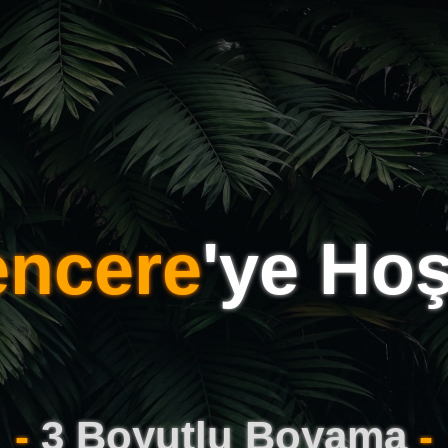
Pencere
'ye
Hoşg
-
3 Boyutlu Boyama
-