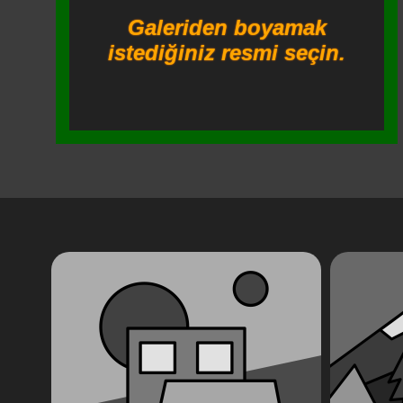
Galeriden boyamak
istediğiniz resmi seçin.